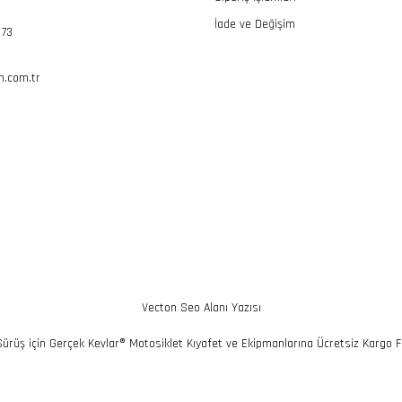
İade ve Değişim
 73
.com.tr
Vecton Seo Alanı Yazısı
 Sürüş için Gerçek Kevlar® Motosiklet Kıyafet ve Ekipmanlarına Ücretsiz Kargo Fı