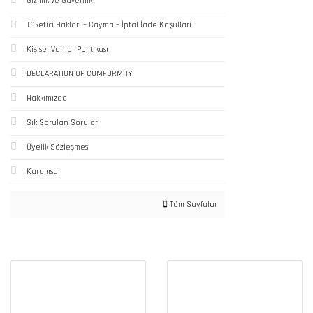
Gizlilik ve Güvenlik
Tüketici Haklari – Cayma – İptal İade Koşullari
Kişisel Veriler Politikası
DECLARATION OF COMFORMITY
Hakkımızda
Sık Sorulan Sorular
Üyelik Sözleşmesi
Kurumsal
Tüm Sayfalar