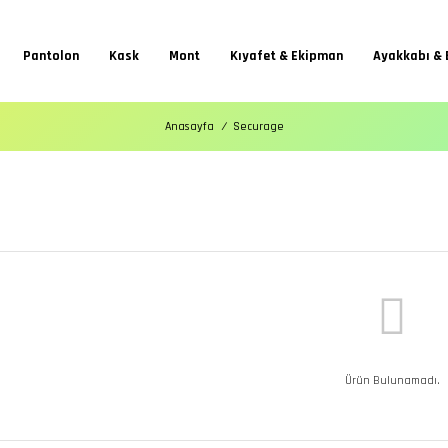
Pantolon
Kask
Mont
Kıyafet & Ekipman
Ayakkabı & 
Anasayfa
Securage
Ürün Bulunamadı.