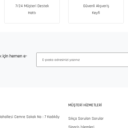
7/24 Müşteri Destek
Güvenli Alışveriş
Hattı
Keyfi
k için hemen e-
MÜŞTERİ HİZMETLERİ
ahallesi Cemre Sokak No : 7 Kadıköy
Sıkça Sorulan Sorular
Sipariş İşlemleri