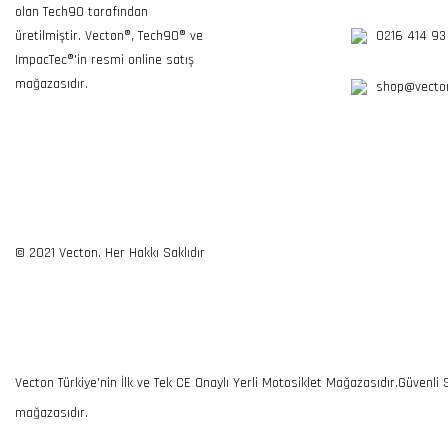
olan Tech90 tarafından
üretilmiştir. Vecton®, Tech90® ve
0216 414 93
ImpacTec®'in resmi online satış
mağazasıdır.
shop@vecton
© 2021 Vecton. Her Hakkı Saklıdır
Vecton Türkiye'nin İlk ve Tek CE Onaylı Yerli Motosiklet Mağazasıdır.Güvenli
mağazasıdır.