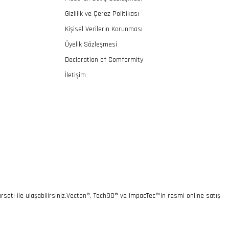
Gizlilik ve Çerez Politikası
Kişisel Verilerin Korunması
Üyelik Sözleşmesi
Declaration of Comformity
İletişim
rsatı ile ulaşabilirsiniz.Vecton®, Tech90® ve ImpacTec®'in resmi online satış