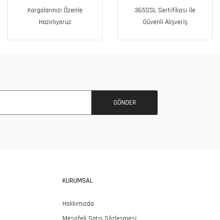
Kargolarınızı Özenle
365SSL Sertifikası ile
Hazırlıyoruz
Güvenli Alışveriş
GÖNDER
KURUMSAL
Hakkımızda
Mesafeli Satış Sözleşmesi