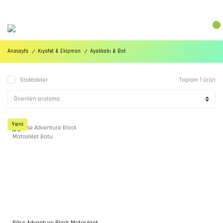
Anasayfa
Kıyafet & Ekipman
Ayakkabı & Bot
Stoktakiler
Toplam 1 ürün
Yeni
Büse Adventure Black Motosiklet