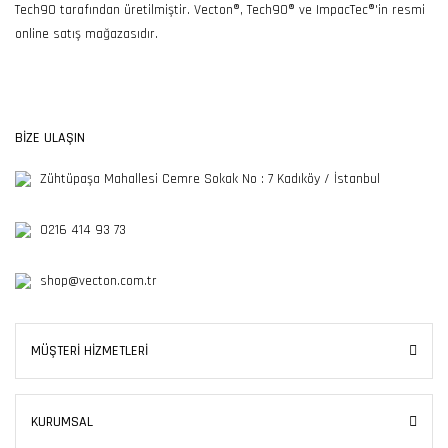
Tech90 tarafından üretilmiştir. Vecton®, Tech90® ve ImpacTec®'in resmi
online satış mağazasıdır.
365SSL Sertifikası ile
Güvenli Alışveriş
BİZE ULAŞIN
Zühtüpaşa Mahallesi Cemre Sokak No : 7 Kadıköy / İstanbul
0216 414 93 73
shop@vecton.com.tr
MÜŞTERİ HİZMETLERİ
KURUMSAL