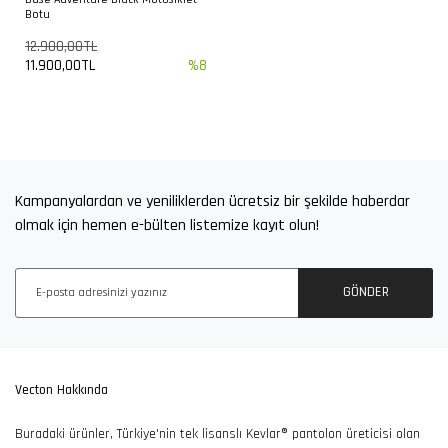
Botu
12.900,00TL
11.900,00TL
%8
Kampanyalardan ve yeniliklerden ücretsiz bir şekilde haberdar
olmak için hemen e-bülten listemize kayıt olun!
100TL ve Üzeri Alışverişlerde
Ücretsiz İade ve Değişim
Ücretsiz Kargo
Fırsatı
GÖNDER
7/24 Müşteri Destek
Güvenli Alışveriş
Kargolarınızı Özenle
Vecton Hakkında
Hattı
Keyfi
Hazırlıyoruz
Buradaki ürünler, Türkiye'nin tek lisanslı Kevlar® pantolon üreticisi olan