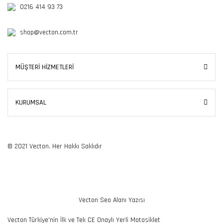
0216 414 93 73
shop@vecton.com.tr
MÜŞTERİ HİZMETLERİ
KURUMSAL
© 2021 Vecton. Her Hakkı Saklıdır
Vecton Seo Alanı Yazısı
Vecton Türkiye'nin İlk ve Tek CE Onaylı Yerli Motosiklet