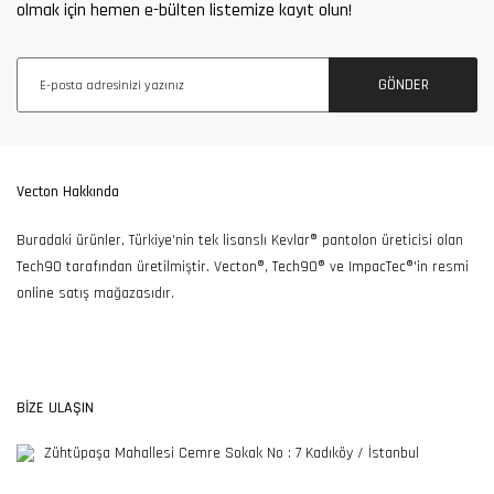
olmak için hemen e-bülten listemize kayıt olun!
100TL ve Üzeri Alışverişlerde
Ücretsiz İade ve Değişim
Ücretsiz Kargo
Fırsatı
GÖNDER
7/24 Müşteri Destek
Güvenli Alışveriş
Kargolarınızı Özenle
Vecton Hakkında
Hattı
Keyfi
Hazırlıyoruz
Buradaki ürünler, Türkiye'nin tek lisanslı Kevlar® pantolon üreticisi olan
Tech90 tarafından üretilmiştir. Vecton®, Tech90® ve ImpacTec®'in resmi
online satış mağazasıdır.
365SSL Sertifikası ile
Güvenli Alışveriş
BİZE ULAŞIN
Zühtüpaşa Mahallesi Cemre Sokak No : 7 Kadıköy / İstanbul