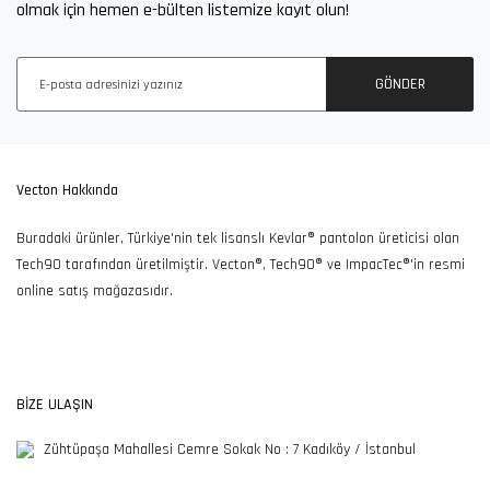
olmak için hemen e-bülten listemize kayıt olun!
100TL ve Üzeri Alışverişlerde
Ücretsiz İade ve Değişim
Ücretsiz Kargo
Fırsatı
GÖNDER
7/24 Müşteri Destek
Güvenli Alışveriş
Kargolarınızı Özenle
Vecton Hakkında
Hattı
Keyfi
Hazırlıyoruz
Buradaki ürünler, Türkiye'nin tek lisanslı Kevlar® pantolon üreticisi olan
Tech90 tarafından üretilmiştir. Vecton®, Tech90® ve ImpacTec®'in resmi
online satış mağazasıdır.
365SSL Sertifikası ile
Güvenli Alışveriş
BİZE ULAŞIN
Zühtüpaşa Mahallesi Cemre Sokak No : 7 Kadıköy / İstanbul