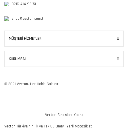
0216 414 93 73
shop@vecton.com.tr
MÜŞTERİ HİZMETLERİ
KURUMSAL
© 2021 Vecton. Her Hakkı Saklıdır
Vecton Seo Alanı Yazısı
Vecton Türkiye'nin İlk ve Tek CE Onaylı Yerli Motosiklet