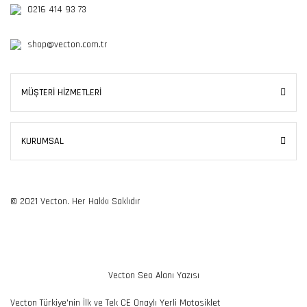
0216 414 93 73
shop@vecton.com.tr
MÜŞTERİ HİZMETLERİ
KURUMSAL
© 2021 Vecton. Her Hakkı Saklıdır
Vecton Seo Alanı Yazısı
Vecton Türkiye'nin İlk ve Tek CE Onaylı Yerli Motosiklet