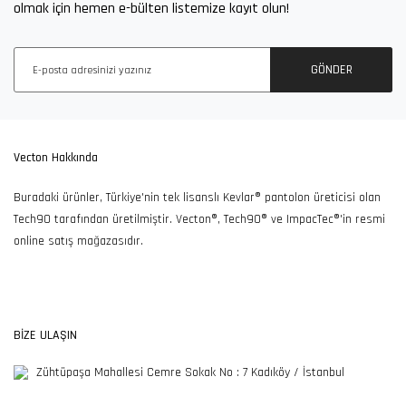
olmak için hemen e-bülten listemize kayıt olun!
100TL ve Üzeri Alışverişlerde
Ücretsiz İade ve Değişim
Ücretsiz Kargo
Fırsatı
GÖNDER
7/24 Müşteri Destek
Güvenli Alışveriş
Kargolarınızı Özenle
Vecton Hakkında
Hattı
Keyfi
Hazırlıyoruz
Buradaki ürünler, Türkiye'nin tek lisanslı Kevlar® pantolon üreticisi olan
Tech90 tarafından üretilmiştir. Vecton®, Tech90® ve ImpacTec®'in resmi
online satış mağazasıdır.
365SSL Sertifikası ile
Güvenli Alışveriş
BİZE ULAŞIN
Zühtüpaşa Mahallesi Cemre Sokak No : 7 Kadıköy / İstanbul