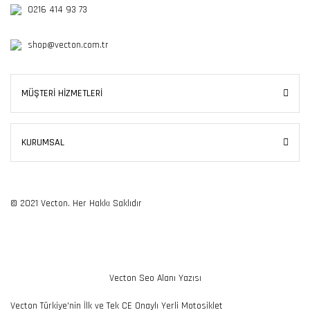
0216 414 93 73
shop@vecton.com.tr
MÜŞTERİ HİZMETLERİ
KURUMSAL
© 2021 Vecton. Her Hakkı Saklıdır
Vecton Seo Alanı Yazısı
Vecton Türkiye'nin İlk ve Tek CE Onaylı Yerli Motosiklet