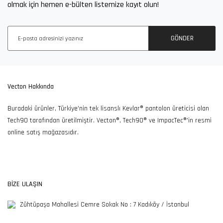
olmak için hemen e-bülten listemize kayıt olun!
100TL ve Üzeri Alışverişlerde
Ücretsiz İade ve Değişim
Ücretsiz Kargo
Fırsatı
GÖNDER
7/24 Müşteri Destek
Güvenli Alışveriş
Kargolarınızı Özenle
Vecton Hakkında
Hattı
Keyfi
Hazırlıyoruz
Buradaki ürünler, Türkiye'nin tek lisanslı Kevlar® pantolon üreticisi olan
Tech90 tarafından üretilmiştir. Vecton®, Tech90® ve ImpacTec®'in resmi
online satış mağazasıdır.
365SSL Sertifikası ile
Güvenli Alışveriş
BİZE ULAŞIN
Zühtüpaşa Mahallesi Cemre Sokak No : 7 Kadıköy / İstanbul