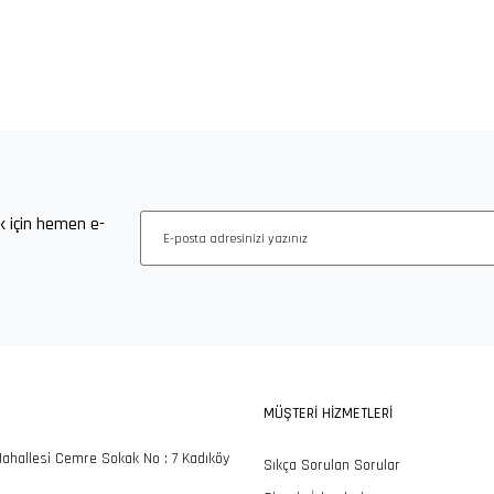
24 Müşteri Destek
Güvenli Alışveriş
Kargolarınızı Özenle
k için hemen e-
Hattı
Keyfi
Hazırlıyoruz
MÜŞTERİ HİZMETLERİ
ahallesi Cemre Sokak No : 7 Kadıköy
Sıkça Sorulan Sorular