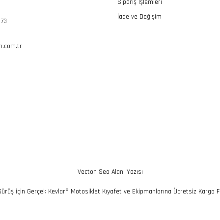
Sipariş İşlemleri
İade ve Değişim
 73
.com.tr
Vecton Seo Alanı Yazısı
 Sürüş için Gerçek Kevlar® Motosiklet Kıyafet ve Ekipmanlarına Ücretsiz Kargo Fı