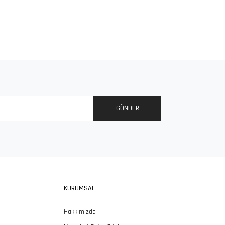
365SSL Sertifikası ile
Güvenli Alışveriş
GÖNDER
KURUMSAL
Hakkımızda