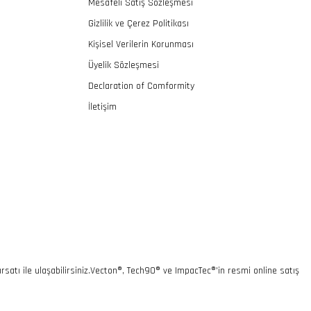
Mesafeli Satış Sözleşmesi
Gizlilik ve Çerez Politikası
Kişisel Verilerin Korunması
Üyelik Sözleşmesi
Declaration of Comformity
İletişim
rsatı ile ulaşabilirsiniz.Vecton®, Tech90® ve ImpacTec®'in resmi online satış