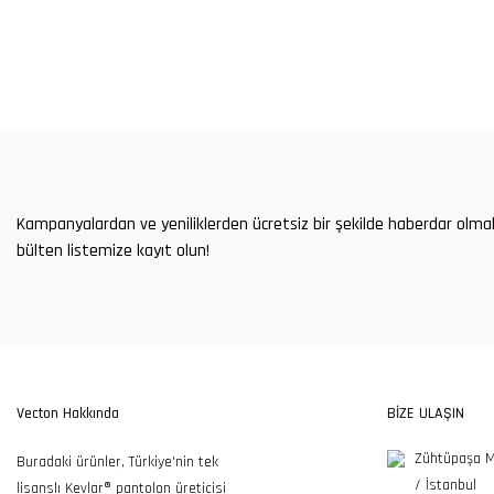
100TL ve Üzeri Alışverişlerde
Ücretsiz İade ve Değişim
7/
Kampanyalardan ve yeniliklerden ücretsiz bir şekilde haberdar olma
Ücretsiz Kargo
Fırsatı
bülten listemize kayıt olun!
Vecton Hakkında
BİZE ULAŞIN
Zühtüpaşa M
Buradaki ürünler, Türkiye'nin tek
/ İstanbul
lisanslı Kevlar® pantolon üreticisi