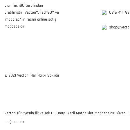
olan Tech90 tarafından
üretilmiştir. Vecton®, Tech90® ve
0216 414 93
ImpacTec®'in resmi online satış
mağazasıdır.
shop@vecton
© 2021 Vecton. Her Hakkı Saklıdır
Vecton Türkiye'nin İlk ve Tek CE Onaylı Yerli Motosiklet Mağazasıdır.Güvenli
mağazasıdır.