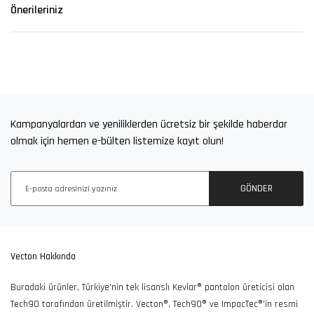
Önerileriniz
Kampanyalardan ve yeniliklerden ücretsiz bir şekilde haberdar
olmak için hemen e-bülten listemize kayıt olun!
100TL ve Üzeri Alışverişlerde
Ücretsiz İade ve Değişim
Ücretsiz Kargo
Fırsatı
GÖNDER
7/24 Müşteri Destek
Güvenli Alışveriş
Kargolarınızı Özenle
Vecton Hakkında
Hattı
Keyfi
Hazırlıyoruz
Buradaki ürünler, Türkiye'nin tek lisanslı Kevlar® pantolon üreticisi olan
Tech90 tarafından üretilmiştir. Vecton®, Tech90® ve ImpacTec®'in resmi