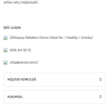
online satış mağazasıdır.
365SSL Sertifikası ile
Güvenli Alışveriş
BİZE ULAŞIN
Zühtüpaşa Mahallesi Cemre Sokak No : 7 Kadıköy / İstanbul
0216 414 93 73
shop@vecton.com.tr
MÜŞTERİ HİZMETLERİ
KURUMSAL