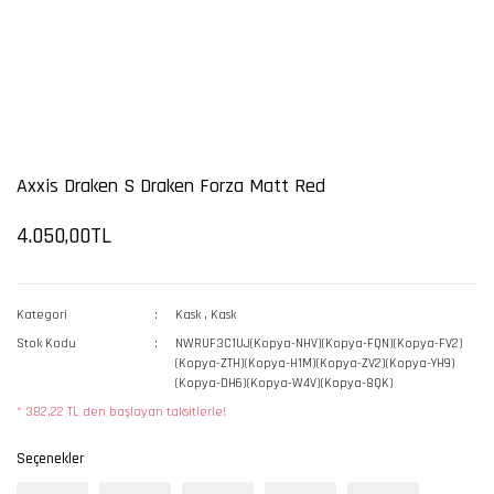
Axxis Draken S Draken Forza Matt Red
4.050,00TL
Kategori
Kask
,
Kask
Stok Kodu
NWRUF3C1UJ(Kopya-NHV)(Kopya-FQN)(Kopya-FV2)
(Kopya-ZTH)(Kopya-H1M)(Kopya-ZV2)(Kopya-YH9)
(Kopya-DH6)(Kopya-W4V)(Kopya-8QK)
* 382,22 TL den başlayan taksitlerle!
Seçenekler